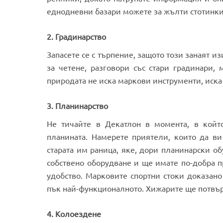
еднодневни базари можете за жълти стотинки
2. Градинарство
Запасете се с търпение, защото този занаят и
за четене, разговори със стари градинари,
природата не иска маркови инструменти, иска
3. Планинарство
Не тичайте в Декатлон в момента, в койт
планината. Намерете приятели, които да ви
старата им раница, яке, дори планинарски об
собствено оборудване и ще имате по-добра п
удобство. Марковите спортни стоки доказано
пък най-функционалното. Хижарите ще потвър
4. Колоездене