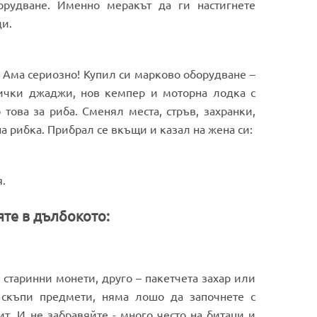
орудване. Именно меракът да ги настигнете
ди.
 Ама сериозно! Купил си марково оборудване –
сички джаджи, нов кемпер и моторна лодка с
това за риба. Сменял места, стръв, захранки,
а рибка. Прибрал се вкъщи и казал на жена си:
я.
яте в дълбокото:
 старинни монети, друго – пакетчета захар или
 скъпи предмети, няма лошо да започнете с
т. И не забравяйте - много често на битаци и