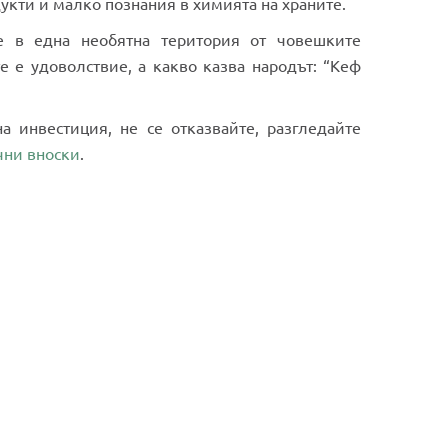
дукти и малко познания в химията на храните.
е в една необятна територия от човешките
 е удоволствие, а какво казва народът: “Кеф
 инвестиция, не се отказвайте, разгледайте
чни вноски
.