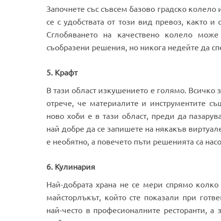
Започнете със съвсем базово градско колело и
се с удобствата от този вид превоз, както и
Сглобяването на качествено колело може
съобразени решения, но никога недейте да сп
5. Крафт
В тази област изкушението е голямо. Всичко за
отрече, че материалите и инструментите съ
ново хоби е в тази област, преди да пазарув
най добре да се запишете на някакъв виртуал
е необятно, а повечето пъти решенията са нас
6. Кулинария
Най-добрата храна не се мери спрямо колко 
майсторлъкът, който сте показали при готве
най-често в професионалните ресторанти, а 