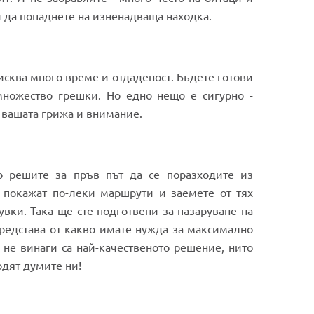
 да попаднете на изненадваща находка.
зисква много време и отдаденост. Бъдете готови
 множество грешки. Но едно нещо е сигурно -
 вашата грижа и внимание.
о решите за пръв път да се поразходите из
 покажат по-леки маршрути и заемете от тях
увки. Така ще сте подготвени за пазаруване на
редстава от какво имате нужда за максимално
 не винаги са най-качественото решение, нито
дят думите ни!