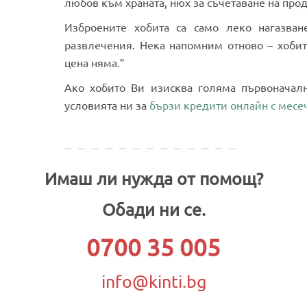
любов към храната, нюх за съчетаване на про
Изброените хобита са само леко нагазван
развлечения. Нека напомним отново – хобите
цена няма.”
Ако хобито Ви изисква голяма първоначална
условията ни за
бързи кредити онлайн с месе
Имаш ли нужда от помощ?
Обади ни се.
0700 35 005
info@kinti.bg