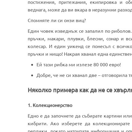
постижения, притежания, екипировка и об
веднага, може да ви вкара в неразумни разхо
Спомняте ли си онзи виц?
Един човек изведнъж се запалил по риболов.
пръчки, макари, плувки, блесни, сонар и в
колесар. И един уикенд се понесъл с всичко 
пръчки и нищо! Накрая хванал една единствен
Ей тази рибка ми излезе 80 000 евро!
Добре, че не си хванал две – отговорила т
Няколко примера как да не се хвърл
1. Колекционерство
Едно е да започнете да събирате картини или
кибрити. Ако изберете да колекционирате
реплики, докато натрупате информация и опи