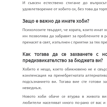
И съвсем естествено стигаме до въпросъ
удовлетворение от хобито си, без това да то
Защо е важно да имате хоби?
Психолозите твърдят, че хората, които имат х
им позволява да забравят за проблемите в р
пренасят в свят, изпълнен с приятни за тях п
Как тогава да се захванете с н
предизвикателство за бюджета ви?
Хобито е нещо, което обикновено не е свърз
компенсация на пренебрегнатата алтернатива
подсъзнанието ви. Тогава вие сте готови за
неведнъж.
Новото хоби обаче се втурва в живота ви 
любители населяват много по-рано от вас и 