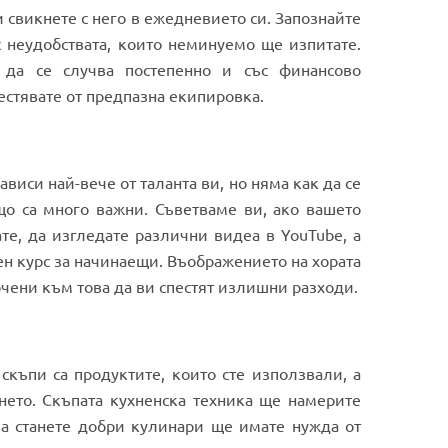
 свикнете с него в ежедневието си. Запознайте
 с неудобствата, които неминуемо ще изпитате.
 да се случва постепенно и със финансово
естявате от предпазна екипировка.
виси най-вече от таланта ви, но няма как да се
що са много важни. Съветваме ви, ако вашето
ате, да изгледате различни видеа в YouTube, а
ен курс за начинаещи. Въображението на хората
очени към това да ви спестят излишни разходи.
скъпи са продуктите, които сте използвали, а
нето. Скъпата кухненска техника ще намерите
за станете добри кулинари ще имате нужда от