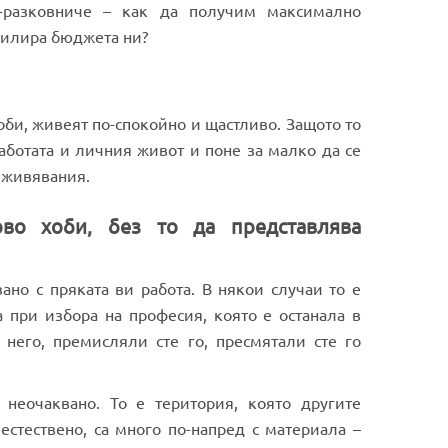
т-разковниче – как да получим максимално
рпилира бюджета ни?
оби, живеят по-спокойно и щастливо. Защото то
аботата и личния живот и поне за малко да се
реживявания.
ово хоби, без то да представлява
ано с пряката ви работа. В някои случаи то е
 при избора на професия, която е останала в
 него, премисляли сте го, пресмятали сте го
неочаквано. То е територия, която другите
естествено, са много по-напред с материала –