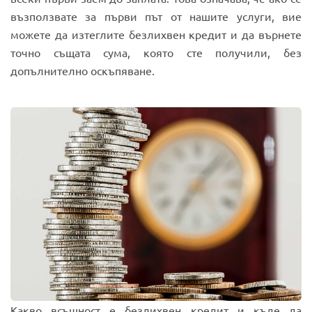
възползвате за първи път от нашите услуги, вие
можете да изтеглите безлихвен кредит и да върнете
точно същата сума, която сте получили, без
допълнително оскъпяване.
Какво всъщност е безлихвен кредит и къде да