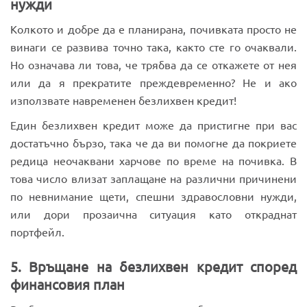
нужди
Колкото и добре да е планирана, почивката просто не
винаги се развива точно така, както сте го очаквали.
Но означава ли това, че трябва да се откажете от нея
или да я прекратите преждевременно? Не и ако
използвате навременен безлихвен кредит!
Един безлихвен кредит може да пристигне при вас
достатъчно бързо, така че да ви помогне да покриете
редица неочаквани харчове по време на почивка. В
това число влизат заплащане на различни причинени
по невнимание щети, спешни здравословни нужди,
или дори прозаична ситуация като откраднат
портфейл.
5. Връщане на безлихвен кредит според
финансовия план