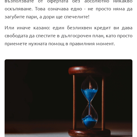
възползвате от офертата без абсолютно никакво
оскъпяване. Това означава едно - не просто няма да
загубите пари, а дори ще спечелите!
Или иначе казано: един безлихвен кредит ви дава
свободата да спестите в дългосрочен план, като просто
приемете нужната помощ в правилния момент.