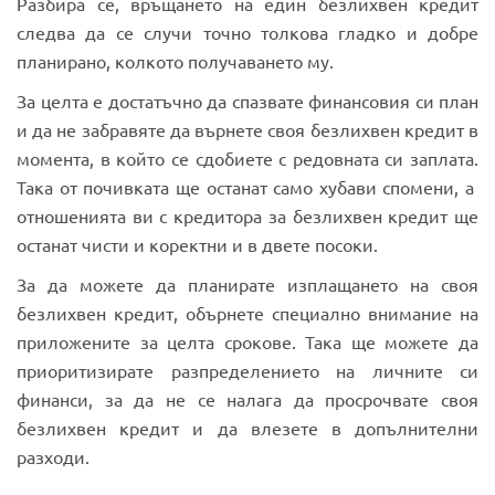
Разбира се, връщането на един безлихвен кредит
следва да се случи точно толкова гладко и добре
планирано, колкото получаването му.
За целта е достатъчно да спазвате финансовия си план
и да не забравяте да върнете своя безлихвен кредит в
момента, в който се сдобиете с редовната си заплата.
Така от почивката ще останат само хубави спомени, а
отношенията ви с кредитора за безлихвен кредит ще
останат чисти и коректни и в двете посоки.
За да можете да планирате изплащането на своя
безлихвен кредит, обърнете специално внимание на
приложените за целта срокове. Така ще можете да
приоритизирате разпределението на личните си
финанси, за да не се налага да просрочвате своя
безлихвен кредит и да влезете в допълнителни
разходи.