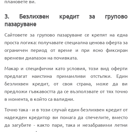
плановете ви.
3. Безлихвен кредит за групово
пазаруване
Сайтовете за групово пазаруване се крепят на една
проста логика: получавате специална ценова оферта за
ограничен период от време и при ясно фиксиран
времеви диапазон на почивката.
Макар и специфични като условия, този вид оферти
предлагат наистина примамливи отстъпки. Един
безлихвен кредит, от своя страна, може да ви
предложи гъвкавостта да се възползвате от тях точно
в момента, в който са валидни.
Точно така - и в този случай един безлихвен кредит от
надежден кредитор ви помага да спечелите, вместо
да загубите - както пари, така и незабравими летни