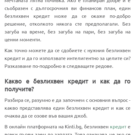
съобразен с дългосрочния ви финансов план, един
безлихвен кредит може да се окаже по-добро
решение, отколкото някога сте предполагали. Без
загуба на време, без загуба на пари, без загуба на
ценни моменти.
Как точно можете да се сдобиете с нужния безлихвен
кредит и да го използвате интелигентно за целите си?
Разказваме по-подробно в следващите редове.
Какво е безлихвен кредит и как да го
получите?
Разбира се, разумно е да започнем с основния въпрос -
какво представлява един безлихвен кредит и как се
очаква да се озове във вашия джоб.
В онлайн платформата на Kinti.bg, безлихвен
кредит
е
всеки първи заем до заплата. Това означава, че ако се