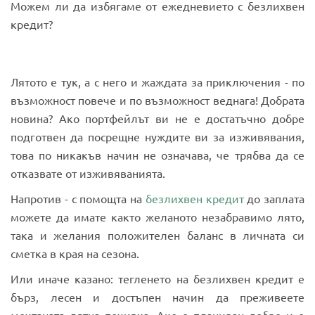
Можем ли да избягаме от ежедневието с безлихвен
кредит?
Лятото е тук, а с него и жаждата за приключения - по
възможност повече и по възможност веднага! Добрата
новина? Ако портфейлът ви не е достатъчно добре
подготвен да посрещне нуждите ви за изживявания,
това по никакъв начин не означава, че трябва да се
отказвате от изживяванията.
Напротив - с помощта на
безлихвен кредит
до заплата
можете да имате както желаното незабравимо лято,
така и желания положителен баланс в личната си
сметка в края на сезона.
Или иначе казано: тегленето на безлихвен кредит е
бърз, лесен и достъпен начин да преживеете
мечтаната лятна почивка. Ако е планиран добре и е