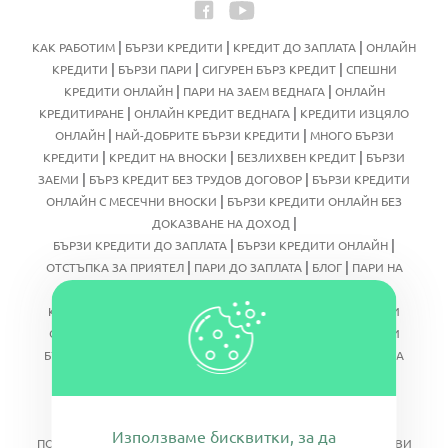
|
|
|
КАК РАБОТИМ
БЪРЗИ КРЕДИТИ
КРЕДИТ ДО ЗАПЛАТА
ОНЛАЙН
|
|
|
КРЕДИТИ
БЪРЗИ ПАРИ
СИГУРЕН БЪРЗ КРЕДИТ
СПЕШНИ
|
|
КРЕДИТИ ОНЛАЙН
ПАРИ НА ЗАЕМ ВЕДНАГА
ОНЛАЙН
|
|
КРЕДИТИРАНЕ
ОНЛАЙН КРЕДИТ ВЕДНАГА
КРЕДИТИ ИЗЦЯЛО
|
|
ОНЛАЙН
НАЙ-ДОБРИТЕ БЪРЗИ КРЕДИТИ
МНОГО БЪРЗИ
|
|
|
КРЕДИТИ
КРЕДИТ НА ВНОСКИ
БЕЗЛИХВЕН КРЕДИТ
БЪРЗИ
|
|
ЗАЕМИ
БЪРЗ КРЕДИТ БЕЗ ТРУДОВ ДОГОВОР
БЪРЗИ КРЕДИТИ
|
ОНЛАЙН С МЕСЕЧНИ ВНОСКИ
БЪРЗИ КРЕДИТИ ОНЛАЙН БЕЗ
|
ДОКАЗВАНЕ НА ДОХОД
|
|
БЪРЗИ КРЕДИТИ ДО ЗАПЛАТА
БЪРЗИ КРЕДИТИ ОНЛАЙН
|
|
|
ОТСТЪПКА ЗА ПРИЯТЕЛ
ПАРИ ДО ЗАПЛАТА
БЛОГ
ПАРИ НА
|
|
ЗАЕМ ОНЛАЙН
БЪРЗ КРЕДИТ ИЗЦЯЛО ОНЛАЙН
БЪРЗИ
|
КРЕДИТИ ОНЛАЙН БЕЗ ПРОВЕРКА НА ЦКР
БЪРЗИ КРЕДИТИ
|
|
ОНЛАЙН ДО 5000 ЛВ.
ВСИЧКИ БЪРЗИ КРЕДИТИ
ИЗГОДНИ
|
БЪРЗИ КРЕДИТИ
КРЕДИТ БЕЗ ПОРЪЧИТЕЛ И БЕЗ ПРЕВОД НА
|
|
РАБОТНА ЗАПЛАТА
КРЕДИТ С ЛОШО ЦКР
КРЕДИТИ СЪС
|
|
СИГУРНО ОДОБРЕНИЕ
ЛЕСНИ КРЕДИТИ
НОВИ ОНЛАЙН
|
|
КРЕДИТИ
ОНЛАЙН КРЕДИТИ БЕЗ ПРОВЕРКА В ЦКР
Използваме бисквитки, за да
|
|
ПОТРЕБИТЕЛСКИ КРЕДИТ
ФИРМИ ЗА БЪРЗИ КРЕДИТИ
ПЪРВИ