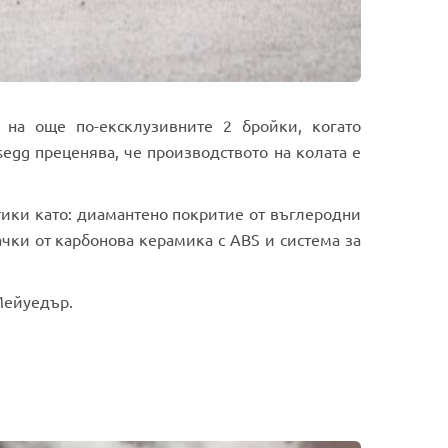
 на още по-ексклузивните 2 бройки, когато
segg преценява, че производството на колата е
стики като: диамантено покритие от въглеродни
чки от карбонова керамика с ABS и система за
Мейуедър.