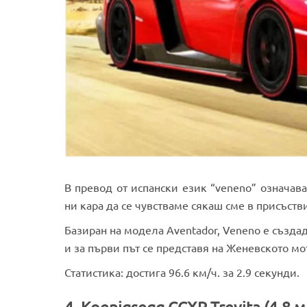
В превод от испански език “veneno” означав
ни кара да се чувстваме сякаш сме в присъств
Базиран на модела Aventador, Veneno е създа
и за първи път се представя на Женевското мо
Статистика: достига 96.6 км/ч. за 2.9 секунди.
4. Koenigsegg CCXR Trevita (4.8 