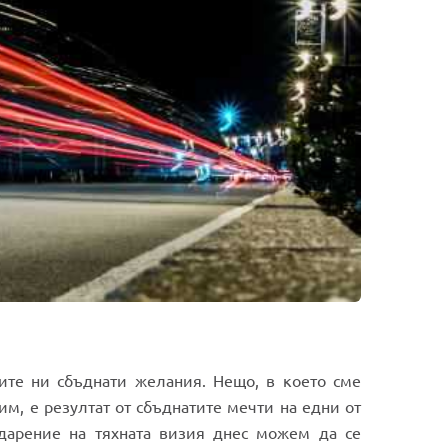
ките ни сбъднати желания. Нещо, в което сме
им, е резултат от сбъднатите мечти на едни от
дарение на тяхната визия днес можем да се