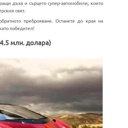
иращи дъха и сърцето супер-автомобили, които
рския свят.
братното преброяване. Останете до края на
като победител!
(4.5 млн. долара)