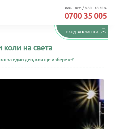
пон. - пет. / 8.30 - 18.30 ч.
0700 35 005
ВХОД ЗА КЛИЕНТИ
и коли на света
ях за един ден, коя ще изберете?