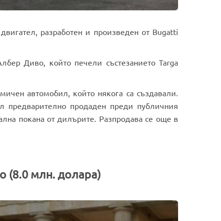
 двигател, разработен и произведен от Bugatti
Албер Диво, който печели състезанието Targa
амичен автомобил, който някога са създавали.
ил предварително продаден преди публичния
ална покана от дилърите. Разпродава се още в
o (8.0 млн. долара)