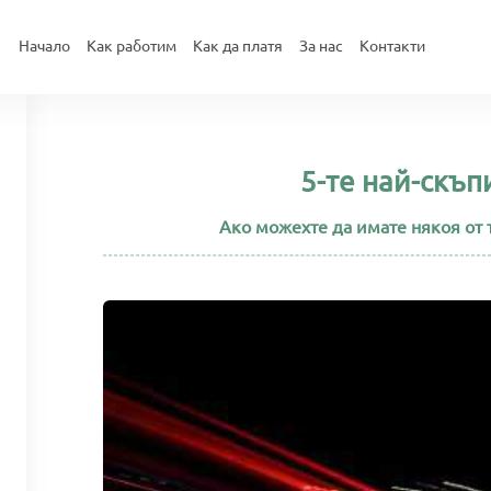
Начало
Как работим
Как да платя
За нас
Контакти
5-те най-скъп
Ако можехте да имате някоя от т