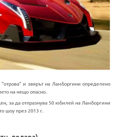
а “отрова” и звярът на Ламборгини определено
ието на нещо опасно.
ден, за да отпразнува 50 юбилей на Ламборгини
то шоу през 2013 г.
млн. долара)