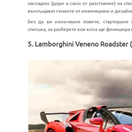
насладим (дори и само от разстояние) на сп
въплъщават гениите от инженерния и дизайне
Без да ви измъчваме повече, стартираме о
списъка, за разберете коя кола ще финишира 
5. Lamborghini Veneno Roadster 