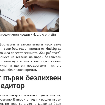
и безлихвен кредит - Изцяло онлайн
формация и затова винаги насочваме
 първи безлихвен кредит от kinti.bg да
о и да посетят секцията „Как работим“.
оцеса на теглене на първи безлихвен
 от помощ или имате въпроси - винаги
ултанти ще ви предоставят нужната
първи безлихвен кредит.
т първи безлихвен
редитор
ския пазар от повече от десетилетие,
 правилно. В първите години вашия първи
н, но това сега лесно може да бъде