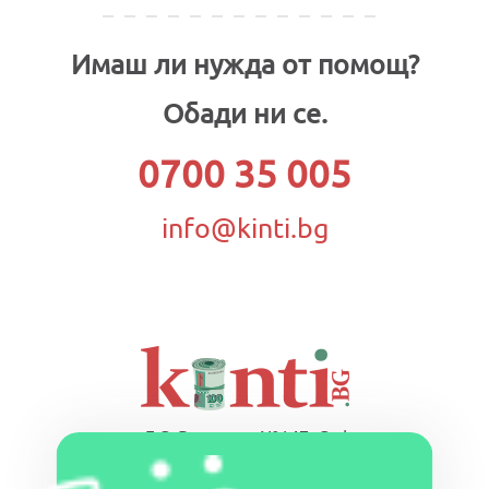
Имаш ли нужда от помощ?
Обади ни се.
0700 35 005
info@kinti.bg
ул. Г.С. Раковски №147, София