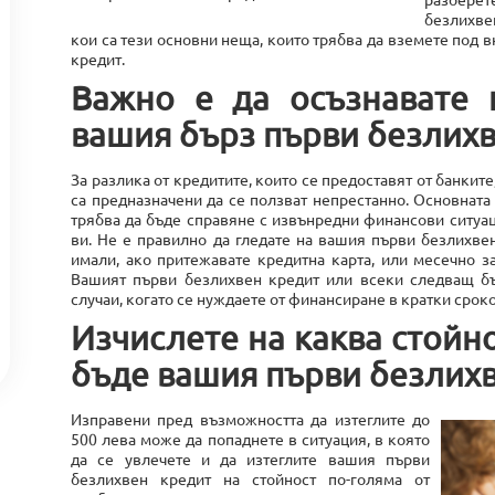
безлихве
кои са тези основни неща, които трябва да вземете под
кредит.
Важно е да осъзнавате 
вашия бърз първи безлихв
За разлика от кредитите, които се предоставят от банкит
са предназначени да се ползват непрестанно. Основнат
трябва да бъде справяне с извънредни финансови ситуа
ви. Не е правилно да гледате на вашия първи безлихвен
имали, ако притежавате кредитна карта, или месечно 
Вашият първи безлихвен кредит или всеки следващ бъ
случаи, когато се нуждаете от финансиране в кратки срок
Изчислете на каква стойно
бъде вашия първи безлих
Изправени пред възможността да изтеглите до
500 лева може да попаднете в ситуация, в която
да се увлечете и да изтеглите вашия първи
безлихвен кредит на стойност по-голяма от