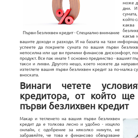
може д
дни. И
сумата,
който с
каква
безлих
Първи безлихвен кредит - Специално внимание
какъв 
вашите доходи и разходи. И на базата на тази информа
успеете да покриете сумата по вашия първи безлихве
непосилна или ще ви причини финансов дискомфорт, по
продукт. Все пак имате 1 основно предимство - вашият пъ
такси и лихви. Другото нещо, което можете да направи
изтеглете вашия първи безлихвен кредит за по-малка с
вноската.
Винаги четете услови
кредитора, от който ще
първи безлихвен кредит
Макар и тегленето на вашия първи безлихвен
кредит да е толкова лесно и удобно - изцяло
онлайн, с одобрение за няколко минути, не
забравяйте, че това е финансово обвързване