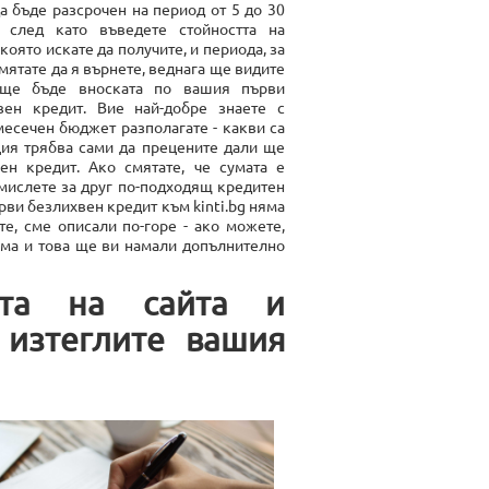
а бъде разсрочен на период от 5 до 30
 след като въведете стойността на
 която искате да получите, и периода, за
мятате да я върнете, веднага ще видите
 ще бъде вноската по вашия първи
вен кредит. Вие най-добре знаете с
месечен бюджет разполагате - какви са
ция трябва сами да прецените дали ще
н кредит. Ако смятате, че сумата е
мислете за друг по-подходящ кредитен
рви безлихвен кредит към kinti.bg няма
те, сме описали по-горе - ако можете,
ума и това ще ви намали допълнително
ята на сайта и
 изтеглите вашия