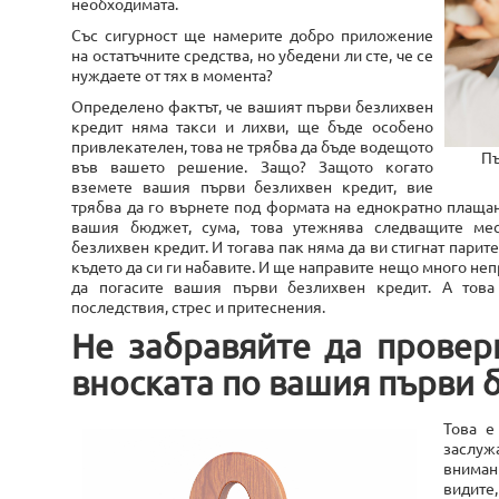
необходимата.
Със сигурност ще намерите добро приложение
на остатъчните средства, но убедени ли сте, че се
нуждаете от тях в момента?
Определено фактът, че вашият първи безлихвен
кредит няма такси и лихви, ще бъде особено
привлекателен, това не трябва да бъде водещото
Пъ
във вашето решение. Защо? Защото когато
вземете вашия първи безлихвен кредит, вие
трябва да го върнете под формата на еднократно плащан
вашия бюджет, сума, това утежнява следващите мес
безлихвен кредит. И тогава пак няма да ви стигнат парите
където да си ги набавите. И ще направите нещо много неп
да погасите вашия първи безлихвен кредит. А това
последствия, стрес и притеснения.
Не забравяйте да провер
вноската по вашия първи 
Това е
заслу
вниман
видите