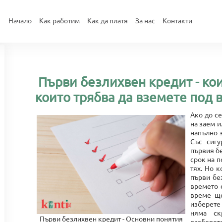
Начало
Как работим
Как да платя
За нас
Контакти
Първи безлихвен кредит - кои
които трябва да вземете под 
Ако до се
на заем и
напълно з
Със сигу
първия бе
срок на п
тях. Но 
първи бе
времето с
време ще
изберете
няма ск
Първи безлихвен кредит - Основни понятия
разберете