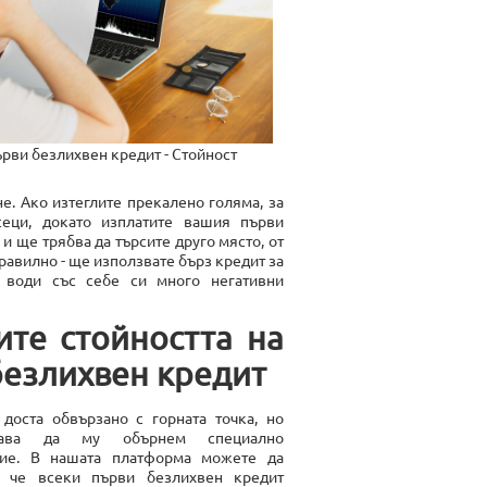
рви безлихвен кредит - Стойност
е. Ако изтеглите прекалено голяма, за
еци, докато изплатите вашия първи
 и ще трябва да търсите друго място, от
равилно - ще използвате бърз кредит за
 води със себе си много негативни
ите стойността на
безлихвен кредит
 доста обвързано с горната точка, но
жава да му обърнем специално
ие. В нашата платформа можете да
, че всеки първи безлихвен кредит