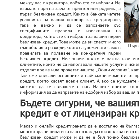
между вас и кредитора, който сте си избрали. Не
взимате пари на заем от приятел или роднина, а
първи безлихвен кредит. Както в банката четете
условията на вашия договор за кредитиране,
така е важно и да се запознаете със
специфичните правила и изисквания на
кредитора, който сте си избрали за вашия първи
безлихвен кредит. Това може да ви спести много
Първ
главоболия и разходи, които са упоменати само в
правилата за ползване на конкретния първи
безлихвен кредит. Ние знаем колко е важна тази ин
клиентите, които не са използвали нашите услуги и искат
отделят време и да прочетат нашите „Общи условия“, какт
Там сме описали основните и най-важни моменти от пр
кредит, които касаят всеки клиент. А ако се нуждаете
можете да се свържете с нас. Нашите опитни конс
информация за да направите най-добрия избор за вашия 
Бъдете сигурни, че вашия
кредит е от лицензиран к
Макар и онлайн кредитирането да е достъпно на българ
много хора не винаги са наясно как да го използват и то
безлихвен кредит може и да не е бил точно безлихве