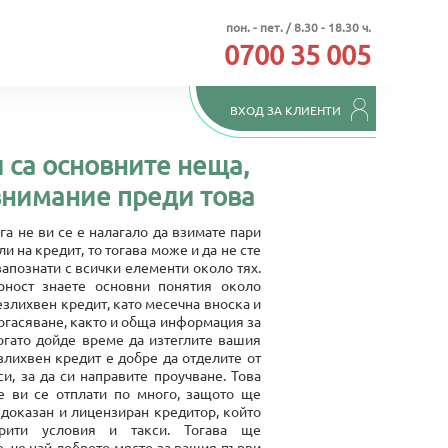
пон. - пет. / 8.30 - 18.30 ч.
0700 35 005
ВХОД ЗА КЛИЕНТИ
 са основните неща,
внимание преди това
га не ви се е налагало да взимате пари
ли на кредит, то тогава може и да не сте
апознати с всички елементи около тях.
рност знаете основни понятия около
злихвен кредит, като месечна вноска и
огасяване, както и обща информация за
когато дойде време да изтеглите вашия
злихвен кредит е добре да отделите от
и, за да си направите проучване. Това
 ви се отплати по много, защото ще
 доказан и лицензиран кредитор, който
рити условия и такси. Тогава ще
, че най-доброто място за вашия първи