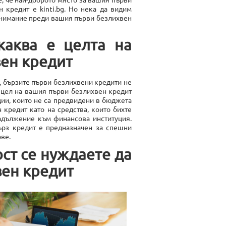
н кредит е kinti.bg. Но нека да видим
 внимание преди вашия първи безлихвен
каква е целта на
ен кредит
е, бързите първи безлихвени кредити не
а цел на вашия първи безлихвен кредит
ции, които не са предвидени в бюджета
 кредит като на средства, които бихте
задължение към финансова институция.
рз кредит е предназначен за спешни
ове.
ст се нуждаете да
вен кредит