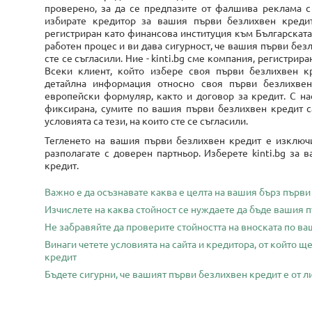
проверено, за да се предпазите от фалшива реклама с
избирате кредитор за вашия първи безлихвен креди
регистриран като финансова институция към Българската
работен процес и ви дава сигурност, че вашия първи безл
сте се съгласили. Ние - kinti.bg сме компания, регистри
Всеки клиент, който избере своя първи безлихвен к
детайлна информация относно своя първи безлихвен
европейски формуляр, както и договор за кредит. С на
фиксирана, сумите по вашия първи безлихвен кредит са
условията са тези, на които сте се съгласили.
Тегленето на вашия първи безлихвен кредит е изключи
разполагате с доверен партньор. Изберете kinti.bg за
кредит.
Важно е да осъзнавате каква е целта на вашия бърз първ
Изчислете на каква стойност се нуждаете да бъде вашия 
Не забравяйте да проверите стойността на вноската по в
Винаги четете условията на сайта и кредитора, от който 
кредит
Бъдете сигурни, че вашият първи безлихвен кредит е от 